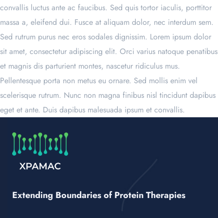
convallis luctus ante ac faucibus. Sed quis tortor iaculis, porttitor
massa a, eleifend dui. Fusce at aliquam dolor, nec interdum sem.
Sed rutrum purus nec eros sodales dignissim. Lorem ipsum dolor
sit amet, consectetur adipiscing elit. Orci varius natoque penatibus
et magnis dis parturient montes, nascetur ridiculus mus.
Pellentesque porta non metus eu ornare. Sed mollis enim vel
scelerisque rutrum. Nunc non magna finibus nisl tincidunt dapibus
eget et ante. Duis dapibus malesuada ipsum et convallis.
Extending Boundaries of Protein Therapies