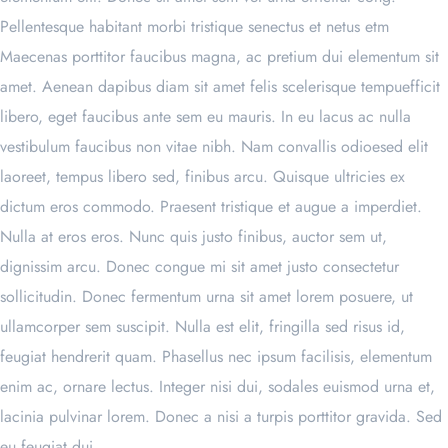
Pellentesque habitant morbi tristique senectus et netus etm
Maecenas porttitor faucibus magna, ac pretium dui elementum sit
amet. Aenean dapibus diam sit amet felis scelerisque tempuefficit
libero, eget faucibus ante sem eu mauris. In eu lacus ac nulla
vestibulum faucibus non vitae nibh. Nam convallis odioesed elit
laoreet, tempus libero sed, finibus arcu. Quisque ultricies ex
dictum eros commodo. Praesent tristique et augue a imperdiet.
Nulla at eros eros. Nunc quis justo finibus, auctor sem ut,
dignissim arcu. Donec congue mi sit amet justo consectetur
sollicitudin. Donec fermentum urna sit amet lorem posuere, ut
ullamcorper sem suscipit. Nulla est elit, fringilla sed risus id,
feugiat hendrerit quam. Phasellus nec ipsum facilisis, elementum
enim ac, ornare lectus. Integer nisi dui, sodales euismod urna et,
lacinia pulvinar lorem. Donec a nisi a turpis porttitor gravida. Sed
eu feugiat dui.