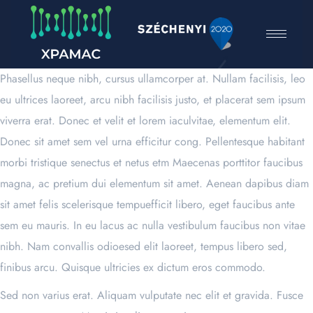
Phasellus neque nibh, cursus ullamcorper at. Nullam facilisis, leo
eu ultrices laoreet, arcu nibh facilisis justo, et placerat sem ipsum
viverra erat. Donec et velit et lorem iaculvitae, elementum elit.
Donec sit amet sem vel urna efficitur cong. Pellentesque habitant
morbi tristique senectus et netus etm Maecenas porttitor faucibus
magna, ac pretium dui elementum sit amet. Aenean dapibus diam
sit amet felis scelerisque tempuefficit libero, eget faucibus ante
sem eu mauris. In eu lacus ac nulla vestibulum faucibus non vitae
nibh. Nam convallis odioesed elit laoreet, tempus libero sed,
finibus arcu. Quisque ultricies ex dictum eros commodo.
Sed non varius erat. Aliquam vulputate nec elit et gravida. Fusce